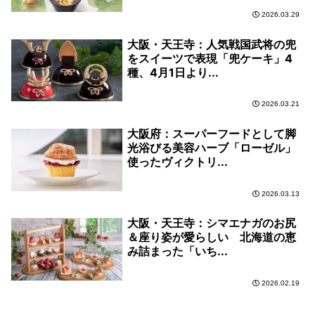
2026.03.29
大阪・天王寺：人気戦国武将の兜
をスイーツで表現「兜ケーキ」4
種、4月1日より...
2026.03.21
大阪府：スーパーフードとして脚
光浴びる美容ハーブ「ローゼル」
使ったヴィクトリ...
2026.03.13
大阪・天王寺：シマエナガのお尻
＆座り姿が愛らしい 北海道の恵
み詰まった「いち...
2026.02.19