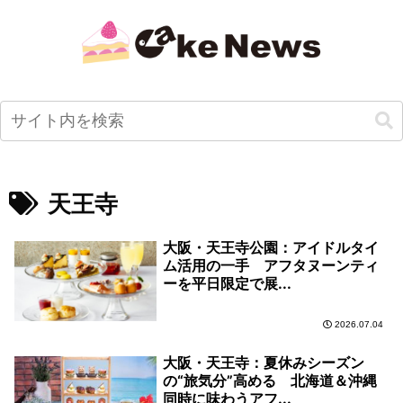
天王寺
大阪・天王寺公園：アイドルタイ
ム活用の一手 アフタヌーンティ
ーを平日限定で展...
2026.07.04
大阪・天王寺：夏休みシーズン
の“旅気分”高める 北海道＆沖縄
同時に味わうアフ...