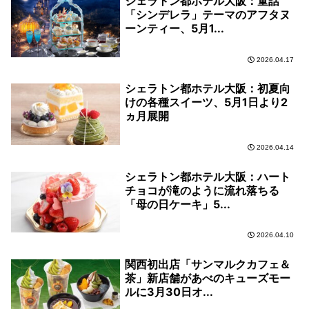
シェラトン都ホテル大阪：童話
「シンデレラ」テーマのアフタヌ
ーンティー、5月1...
2026.04.17
シェラトン都ホテル大阪：初夏向
けの各種スイーツ、5月1日より2
ヵ月展開
2026.04.14
シェラトン都ホテル大阪：ハート
チョコが滝のように流れ落ちる
「母の日ケーキ」5...
2026.04.10
関西初出店「サンマルクカフェ＆
茶」新店舗があべのキューズモー
ルに3月30日オ...