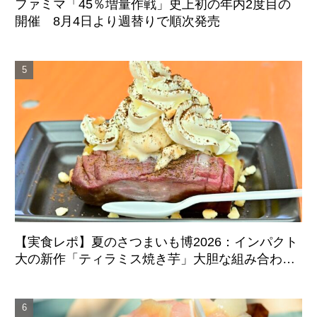
ファミマ「45％増量作戦」史上初の年内2度目の
開催 8月4日より週替りで順次発売
【実食レポ】夏のさつまいも博2026：インパクト
大の新作「ティラミス焼き芋」大胆な組み合わせ
のマリアージュに成功した注目スイーツ