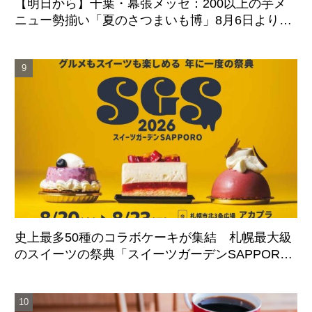
【明日から】千葉・幕張メッセ：200以上の芋メ
ニュー勢揃い「夏のさつまいも博」8月6日より4
日間開催
史上最多50種のコラボケーキが集結 札幌最大級
のスイーツの祭典「スイーツガーデンSAPPORO2
026」8月20日より4日間開催