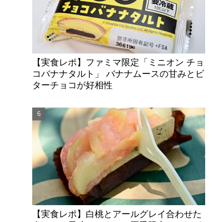
【実食レポ】ファミマ限定「ミニオン チョ
コバナナタルト」 バナナムースの甘みとビ
ターチョコが好相性
【実食レポ】白桃とアールグレイ合わせた