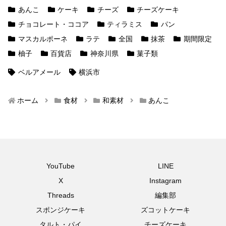
あんこ
ケーキ
チーズ
チーズケーキ
チョコレート・ココア
ティラミス
パン
マスカルポーネ
ラテ
全国
抹茶
期間限定
柚子
百貨店
神奈川県
菓子類
ベルアメール
横浜市
ホーム
食材
和素材
あんこ
YouTube
LINE
X
Instagram
Threads
編集部
スポンジケーキ
ズコットケーキ
タルト・パイ
チーズケーキ